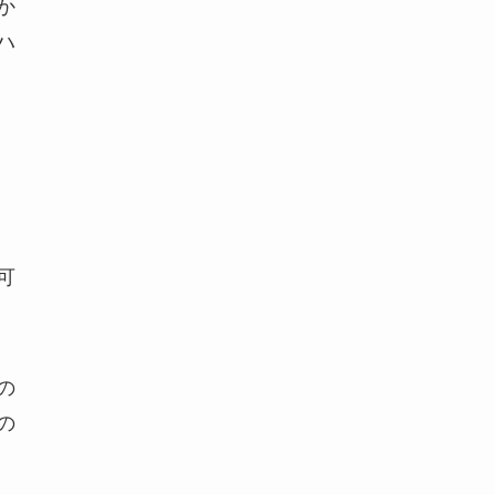
か
ハ
可
の
の