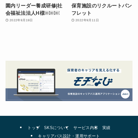
園内リーダー養成研修|社
保育施設のリクルートパン
会福祉法法人H様￼￼￼
フレット
2022年9月19日
2022年9月11日
トップ
SKSについて
サービス内容
実績
キャリアパス設計・運用サポート