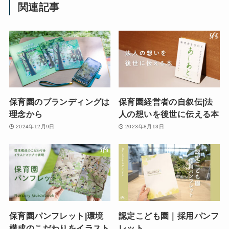
関連記事
保育園のブランディングは
保育園経営者の自叙伝|法
理念から
人の想いを後世に伝える本
2024年12月9日
2023年8月13日
保育園パンフレット|環境
認定こども園｜採用パンフ
構成のこだわりをイラスト
レット